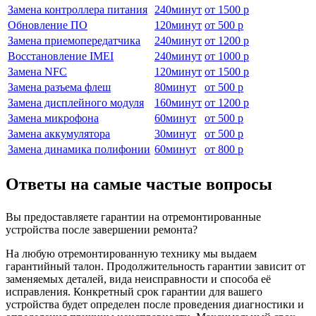
Замена контроллера питания
240
минут
от
1500 р
Обновление ПО
120
минут
от
500 р
Замена приемопередатчика
240
минут
от
1200 р
Восстановление IMEI
240
минут
от
1000 р
Замена NFC
120
минут
от
1500 р
Замена разъема флеш
80
минут
от
500 р
Замена дисплейного модуля
160
минут
от
1200 р
Замена микрофона
60
минут
от
500 р
Замена аккумулятора
30
минут
от
500 р
Замена динамика полифонии
60
минут
от
800 р
Ответы на самые частые вопросы
Вы предоставляете гарантии на отремонтированные
устройства после завершении ремонта?
На любую отремонтированную технику мы выдаем
гарантийный талон. Продолжительность гарантии зависит от
заменяемых деталей, вида неисправности и способа её
исправления. Конкретный срок гарантии для вашего
устройства будет определен после проведения диагностики и