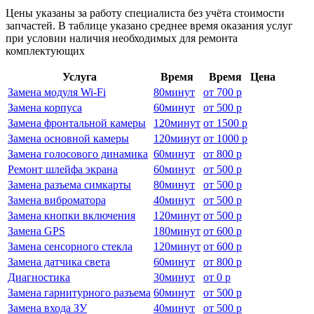
Цены указаны за работу специалиста без учёта стоимости
запчастей. В таблице указано среднее время оказания услуг
при условии наличия необходимых для ремонта
комплектующих
Услуга
Время
Время
Цена
Замена модуля Wi-Fi
80
минут
от
700 р
Замена корпуса
60
минут
от
500 р
Замена фронтальной камеры
120
минут
от
1500 р
Замена основной камеры
120
минут
от
1000 р
Замена голосового динамика
60
минут
от
800 р
Ремонт шлейфа экрана
60
минут
от
500 р
Замена разъема симкарты
80
минут
от
500 р
Замена виброматора
40
минут
от
500 р
Замена кнопки включения
120
минут
от
500 р
Замена GPS
180
минут
от
600 р
Замена сенсорного стекла
120
минут
от
600 р
Замена датчика света
60
минут
от
800 р
Диагностика
30
минут
от
0 р
Замена гарнитурного разъема
60
минут
от
500 р
Замена входа ЗУ
40
минут
от
500 р