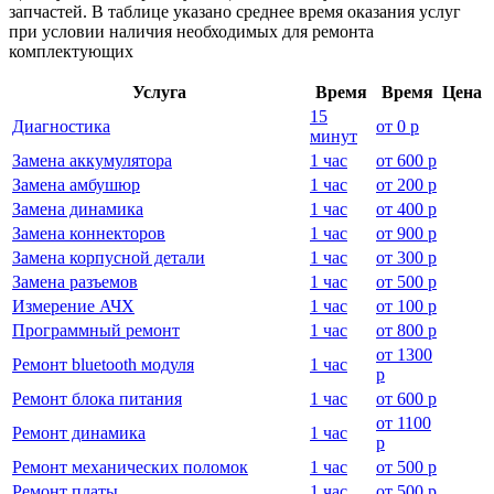
запчастей. В таблице указано среднее время оказания услуг
при условии наличия необходимых для ремонта
комплектующих
Услуга
Время
Время
Цена
15
Диагностика
от
0 р
минут
Замена аккумулятора
1 час
от
600 р
Замена амбушюр
1 час
от
200 р
Замена динамика
1 час
от
400 р
Замена коннекторов
1 час
от
900 р
Замена корпусной детали
1 час
от
300 р
Замена разъемов
1 час
от
500 р
Измерение АЧХ
1 час
от
100 р
Программный ремонт
1 час
от
800 р
от
1300
Ремонт bluetooth модуля
1 час
р
Ремонт блока питания
1 час
от
600 р
от
1100
Ремонт динамика
1 час
р
Ремонт механических поломок
1 час
от
500 р
Ремонт платы
1 час
от
500 р