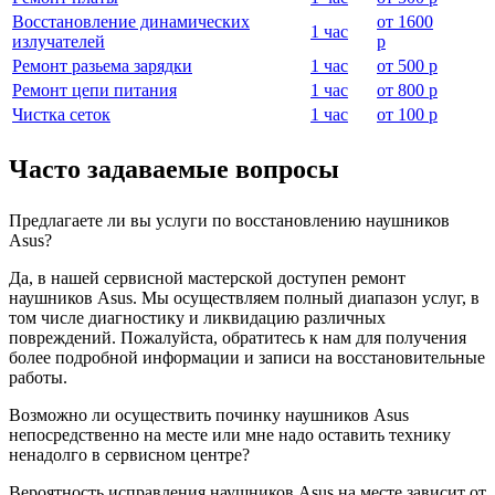
Восстановление динамических
от
1600
1 час
излучателей
р
Ремонт разьема зарядки
1 час
от
500 р
Ремонт цепи питания
1 час
от
800 р
Чистка сеток
1 час
от
100 р
Часто задаваемые вопросы
Предлагаете ли вы услуги по восстановлению наушников
Asus?
Да, в нашей сервисной мастерской доступен ремонт
наушников Asus. Мы осуществляем полный диапазон услуг, в
том числе диагностику и ликвидацию различных
повреждений. Пожалуйста, обратитесь к нам для получения
более подробной информации и записи на восстановительные
работы.
Возможно ли осуществить починку наушников Asus
непосредственно на месте или мне надо оставить технику
ненадолго в сервисном центре?
Вероятность исправления наушников Asus на месте зависит от