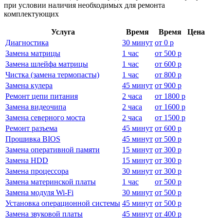
при условии наличия необходимых для ремонта
комплектующих
Услуга
Время
Время
Цена
Диагностика
30 минут
от
0 р
Замена матрицы
1 час
от
500 р
Замена шлейфа матрицы
1 час
от
600 р
Чистка (замена термопасты)
1 час
от
800 р
Замена кулера
45 минут
от
900 р
Ремонт цепи питания
2 часа
от
1800 р
Замена видеочипа
2 часа
от
1600 р
Замена северного моста
2 часа
от
1500 р
Ремонт разъема
45 минут
от
600 р
Прошивка BIOS
45 минут
от
500 р
Замена оперативной памяти
15 минут
от
300 р
Замена HDD
15 минут
от
300 р
Замена процессора
30 минут
от
300 р
Замена материнской платы
1 час
от
500 р
Замена модуля Wi-Fi
30 минут
от
500 р
Установка операционной системы
45 минут
от
500 р
Замена звуковой платы
45 минут
от
400 р