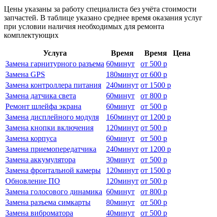
Цены указаны за работу специалиста без учёта стоимости
запчастей. В таблице указано среднее время оказания услуг
при условии наличия необходимых для ремонта
комплектующих
Услуга
Время
Время
Цена
Замена гарнитурного разъема
60
минут
от
500 р
Замена GPS
180
минут
от
600 р
Замена контроллера питания
240
минут
от
1500 р
Замена датчика света
60
минут
от
800 р
Ремонт шлейфа экрана
60
минут
от
500 р
Замена дисплейного модуля
160
минут
от
1200 р
Замена кнопки включения
120
минут
от
500 р
Замена корпуса
60
минут
от
500 р
Замена приемопередатчика
240
минут
от
1200 р
Замена аккумулятора
30
минут
от
500 р
Замена фронтальной камеры
120
минут
от
1500 р
Обновление ПО
120
минут
от
500 р
Замена голосового динамика
60
минут
от
800 р
Замена разъема симкарты
80
минут
от
500 р
Замена виброматора
40
минут
от
500 р