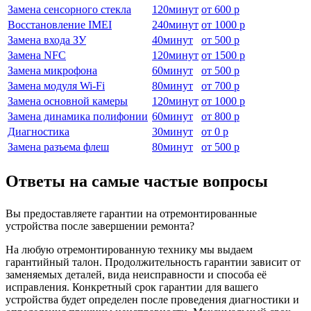
Замена сенсорного стекла
120
минут
от
600 р
Восстановление IMEI
240
минут
от
1000 р
Замена входа ЗУ
40
минут
от
500 р
Замена NFC
120
минут
от
1500 р
Замена микрофона
60
минут
от
500 р
Замена модуля Wi-Fi
80
минут
от
700 р
Замена основной камеры
120
минут
от
1000 р
Замена динамика полифонии
60
минут
от
800 р
Диагностика
30
минут
от
0 р
Замена разъема флеш
80
минут
от
500 р
Ответы на самые частые вопросы
Вы предоставляете гарантии на отремонтированные
устройства после завершении ремонта?
На любую отремонтированную технику мы выдаем
гарантийный талон. Продолжительность гарантии зависит от
заменяемых деталей, вида неисправности и способа её
исправления. Конкретный срок гарантии для вашего
устройства будет определен после проведения диагностики и