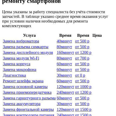
ремонту смартфонов
Цены указаны за работу специалиста без учёта стоимости
запчастей. В таблице указано среднее время оказания услуг
при условии наличия необходимых для ремонта
комплектующих
Услуга
Время
Время
Цена
Замена виброматора
40
минут
от
500 р
Замена разъема симкарты
80
минут
от
500 р
Замена дисплейного модуля
160
минут
от
1200 р
Замена модуля Wi-Fi
80
минут
от
700 р
Замена корпуса
60
минут
от
500 р
Замена микрофона
60
минут
от
500 р
Диагностика
30
минут
от
0 р
Ремонт шлейфа экрана
60
минут
от
500 р
Замена основной камеры
120
минут
от
1000 р
Замена приемопередатчика
240
минут
от
1200 р
Замена гарнитурного разъема
60
минут
от
500 р
Замена аккумулятора
30
минут
от
500 р
Замена фронтальной камеры
120
минут
от
1500 р
Замена контроллера питания
240
минут
от
1500 р