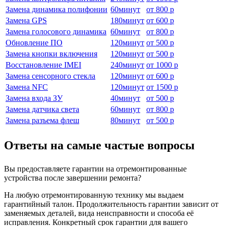
Замена динамика полифонии
60
минут
от
800 р
Замена GPS
180
минут
от
600 р
Замена голосового динамика
60
минут
от
800 р
Обновление ПО
120
минут
от
500 р
Замена кнопки включения
120
минут
от
500 р
Восстановление IMEI
240
минут
от
1000 р
Замена сенсорного стекла
120
минут
от
600 р
Замена NFC
120
минут
от
1500 р
Замена входа ЗУ
40
минут
от
500 р
Замена датчика света
60
минут
от
800 р
Замена разъема флеш
80
минут
от
500 р
Ответы на самые частые вопросы
Вы предоставляете гарантии на отремонтированные
устройства после завершении ремонта?
На любую отремонтированную технику мы выдаем
гарантийный талон. Продолжительность гарантии зависит от
заменяемых деталей, вида неисправности и способа её
исправления. Конкретный срок гарантии для вашего