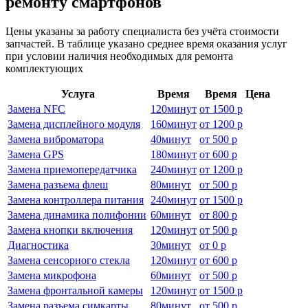
ремонту смартфонов
Цены указаны за работу специалиста без учёта стоимости
запчастей. В таблице указано среднее время оказания услуг
при условии наличия необходимых для ремонта
комплектующих
Услуга
Время
Время
Цена
Замена NFC
120
минут
от
1500 р
Замена дисплейного модуля
160
минут
от
1200 р
Замена виброматора
40
минут
от
500 р
Замена GPS
180
минут
от
600 р
Замена приемопередатчика
240
минут
от
1200 р
Замена разъема флеш
80
минут
от
500 р
Замена контроллера питания
240
минут
от
1500 р
Замена динамика полифонии
60
минут
от
800 р
Замена кнопки включения
120
минут
от
500 р
Диагностика
30
минут
от
0 р
Замена сенсорного стекла
120
минут
от
600 р
Замена микрофона
60
минут
от
500 р
Замена фронтальной камеры
120
минут
от
1500 р
Замена разъема симкарты
80
минут
от
500 р