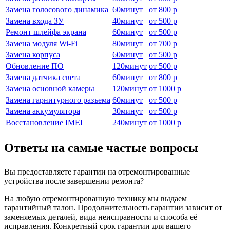
Замена голосового динамика
60
минут
от
800 р
Замена входа ЗУ
40
минут
от
500 р
Ремонт шлейфа экрана
60
минут
от
500 р
Замена модуля Wi-Fi
80
минут
от
700 р
Замена корпуса
60
минут
от
500 р
Обновление ПО
120
минут
от
500 р
Замена датчика света
60
минут
от
800 р
Замена основной камеры
120
минут
от
1000 р
Замена гарнитурного разъема
60
минут
от
500 р
Замена аккумулятора
30
минут
от
500 р
Восстановление IMEI
240
минут
от
1000 р
Ответы на самые частые вопросы
Вы предоставляете гарантии на отремонтированные
устройства после завершении ремонта?
На любую отремонтированную технику мы выдаем
гарантийный талон. Продолжительность гарантии зависит от
заменяемых деталей, вида неисправности и способа её
исправления. Конкретный срок гарантии для вашего