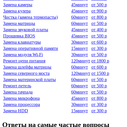
Замена камеры
45
минут
от
500 р
Замена кулера
45
минут
от
900 р
Чистка (замена термопасты)
60
минут
от
800 р
Замена матрицы
60
минут
от
500 р
Замена звуковой платы
45
минут
от
400 р
Прошивка BIOS
45
минут
от
500 р
Замена клавиатуры
30
минут
от
600 р
Замена оперативной памяти
15
минут
от
300 р
Замена модуля Wi-Fi
30
минут
от
500 р
Ремонт цепи питания
120
минут
от
1800 р
Замена шлейфа матрицы
60
минут
от
600 р
Замена северного моста
120
минут
от
1500 р
Замена материнской платы
60
минут
от
500 р
Ремонт петель
60
минут
от
500 р
Замена тачпада
60
минут
от
500 р
Замена микрофона
45
минут
от
800 р
Замена процессора
30
минут
от
300 р
Замена HDD
15
минут
от
300 р
Ответы на самые частые вопросы