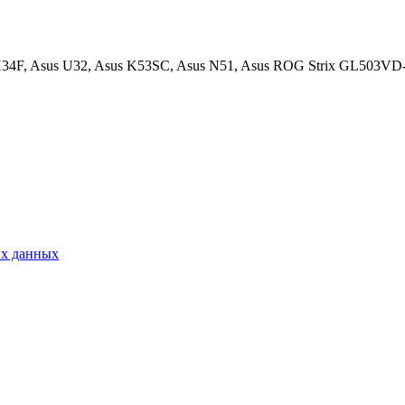
34F, Asus U32, Asus K53SC, Asus N51, Asus ROG Strix GL503VD
ых данных