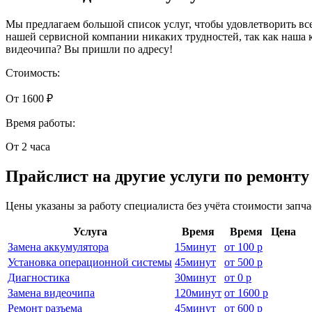
Мы предлагаем большой список услуг, чтобы удовлетворить вс
нашей сервисной компании никаких трудностей, так как наша 
видеочипа? Вы пришли по адресу!
Стоимость:
От 1600 ₽
Время работы:
От 2 часа
Прайслист на другие услуги по ремонту
Цены указаны за работу специалиста без учёта стоимости запч
Услуга
Время
Время
Цена
Замена аккумулятора
15
минут
от
100 р
Установка операционной системы
45
минут
от
500 р
Диагностика
30
минут
от
0 р
Замена видеочипа
120
минут
от
1600 р
Ремонт разъема
45
минут
от
600 р