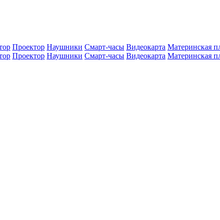
тор
Проектор
Наушники
Смарт-часы
Видеокарта
Материнская п
тор
Проектор
Наушники
Смарт-часы
Видеокарта
Материнская п