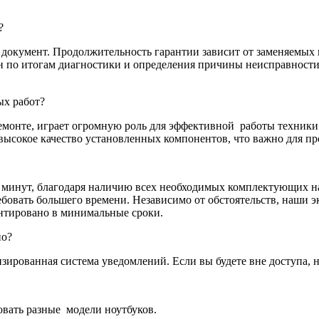
?
окумент. Продолжительность гарантии зависит от заменяемых к
ен по итогам диагностики и определения причины неисправност
ых работ?
емонте, играет огромную роль для эффективной
работы техники
высокое качество установленных компонентов, что важно для п
и минут, благодаря наличию всех необходимых комплектующих на
бовать большего времени. Независимо от обстоятельств, наши э
онтировано в минимальные сроки.
но?
зированная система уведомлений. Если вы будете вне доступа, 
овать разные
модели ноутбуков.