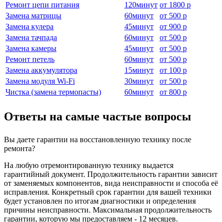
Ремонт цепи питания
120
минут
от
1800 р
Замена матрицы
60
минут
от
500 р
Замена кулера
45
минут
от
900 р
Замена тачпада
60
минут
от
500 р
Замена камеры
45
минут
от
500 р
Ремонт петель
60
минут
от
500 р
Замена аккумулятора
15
минут
от
100 р
Замена модуля Wi-Fi
30
минут
от
500 р
Чистка (замена термопасты)
60
минут
от
800 р
Ответы на самые частые вопросы
Вы даете гарантии на восстановленную технику после
ремонта?
На любую отремонтированную технику выдается
гарантийный документ. Продолжительность гарантии зависит
от заменяемых компонентов, вида неисправности и способа её
исправления. Конкретный срок гарантии для вашей техники
будет установлен по итогам диагностики и определения
причины неисправности. Максимальная продолжительность
гарантии, которую мы предоставляем - 12 месяцев.