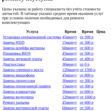
Цены указаны за работу специалиста без учёта стоимости
запчастей. В таблице указано среднее время оказания услуг
при условии наличия необходимых для ремонта
комплектующих
Услуга
Время
Время
Цена
Установка операционной системы
45
минут
от
500 р
Замена HDD
15
минут
от
300 р
Замена шлейфа матрицы
60
минут
от
600 р
Прошивка BIOS
45
минут
от
500 р
Замена звуковой платы
45
минут
от
400 р
Диагностика
30
минут
от
0 р
Замена северного моста
120
минут
от
1500 р
Замена микрофона
45
минут
от
800 р
Замена процессора
30
минут
от
300 р
Замена оперативной памяти
15
минут
от
300 р
Замена клавиатуры
30
минут
от
600 р
Замена видеочипа
120
минут
от
1600 р
Ремонт разъема
45
минут
от
600 р
Замена материнской платы
60
минут
от
500 р